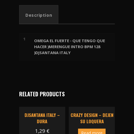
QUE
HACER
Description
)MERENGUE
INTRO
BPM
128
1
)DJSANTANA
OMEGA EL FUERTE - QUE TENGO QUE
ITALY
HACER )MERENGUE INTRO BPM 128
quantity
)DJSANTANA ITALY
RELATED PRODUCTS
DJSANTANA ITALY –
CRAZY DESIGN – DEJEN
DURA
SU LOQUERA
1,29
€
Read more