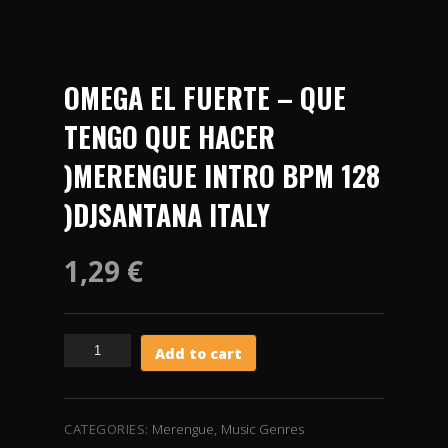
OMEGA EL FUERTE – QUE
TENGO QUE HACER
)MERENGUE INTRO BPM 128
)DJSANTANA ITALY
1,29
€
OMEGA
Add to cart
EL
FUERTE
-
QUE
CATEGORIES:
Merengue
,
Music Genres
TENGO