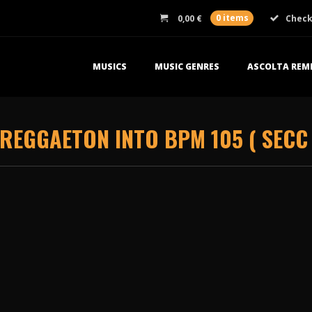
0,00
€
0 items
Chec
MUSICS
MUSIC GENRES
ASCOLTA REMI
 REGGAETON INTO BPM 105 ( SECC 